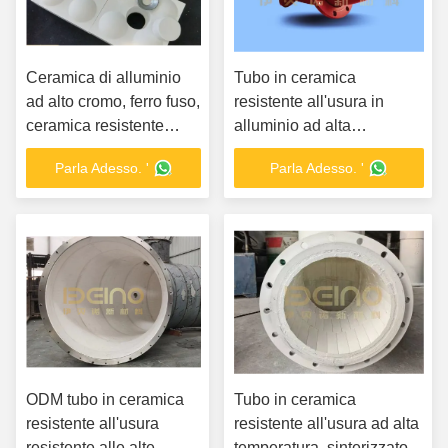
Ceramica di alluminio
Tubo in ceramica
ad alto cromo, ferro fuso,
resistente all'usura in
ceramica resistente
alluminio ad alta
all'usura
resistenza per superfici
Parla Adesso. '
Parla Adesso. '
vetrate industriali
ODM tubo in ceramica
Tubo in ceramica
resistente all'usura
resistente all'usura ad alta
resistente alle alte
temperatura, sinterizzato