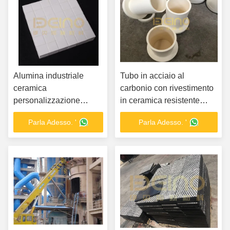
Alumina industriale
Tubo in acciaio al
ceramica
carbonio con rivestimento
personalizzazione
in ceramica resistente
dimensione piastrelle
all'usura
Parla Adesso. '
Parla Adesso. '
ceramiche usura