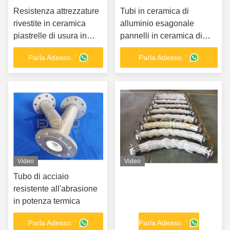
Resistenza attrezzature
Tubi in ceramica di
rivestite in ceramica
alluminio esagonale
piastrelle di usura in
pannelli in ceramica di
ceramica di alluminio
gomma resistenti all'usura
Parla Adesso. '
Parla Adesso. '
Video
Video
Tubo di acciaio
resistente all'abrasione
in potenza termica
Parla Adesso. '
Parla Adesso. '