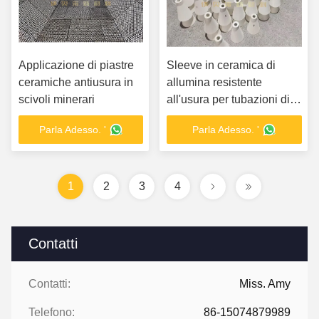
Applicazione di piastre
Sleeve in ceramica di
ceramiche antiusura in
allumina resistente
scivoli minerari
all'usura per tubazioni di
trasporto pneumatiche
Parla Adesso. '
Parla Adesso. '
1
2
3
4
Contatti
Contatti:
Miss. Amy
Telefono:
86-15074879989