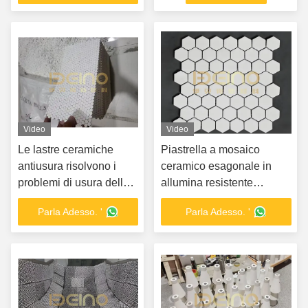
Video
Video
Le lastre ceramiche
Piastrella a mosaico
antiusura risolvono i
ceramico esagonale in
problemi di usura delle
allumina resistente
attrezzature per
all'usura
Parla Adesso. '
Parla Adesso. '
cemento, acciaio e
miniere.