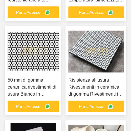
temperature piastrelle in
su misura
Parla Adesso. '
Parla Adesso. '
ceramica di alluminio
50 mm di gomma
Risistenza all'usura
ceramica rivestimenti di
Rivestimenti in ceramica
usura Bianco in
di gomma Rivestimenti in
costruzione conveniente
ceramica di piastrelle
Parla Adesso. '
Parla Adesso. '
Rivestimenti in usura