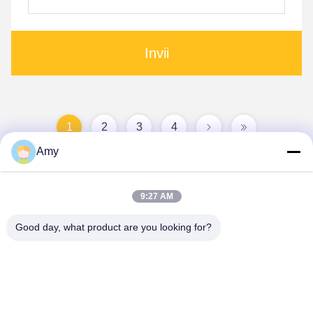
Invii
1
2
3
4
Amy
9:27 AM
Good day, what product are you looking for?
Hunan Yibeinuo New Material Co., Ltd.
Amy@ybnceramic.com