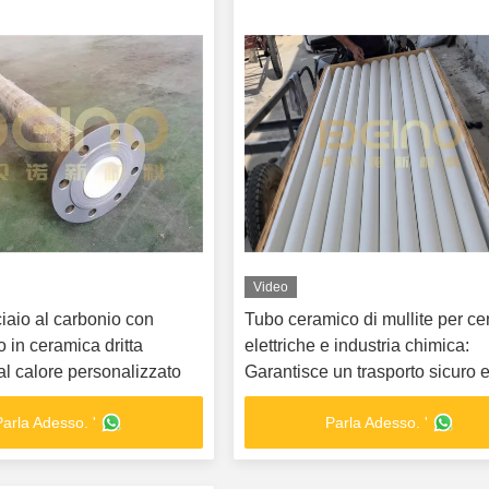
Video
iaio al carbonio con
Tubo ceramico di mullite per cen
o in ceramica dritta
elettriche e industria chimica:
al calore personalizzato
Garantisce un trasporto sicuro 
efficiente, elevata resistenza
Parla Adesso. '
Parla Adesso. '
all'abrasione e alle temperature