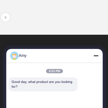
Amy
8:51 PM
Good day, what product are you looking 
Link Veloci
for?
Profilo aziendale
Giro della fabbrica