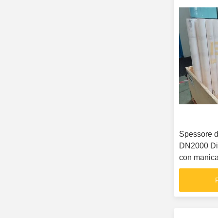
Spessore d
DN2000 Dim
con manica 
litio