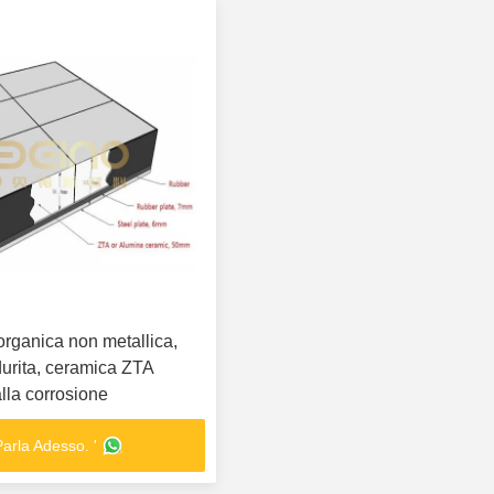
organica non metallica,
durita, ceramica ZTA
alla corrosione
Parla Adesso. '