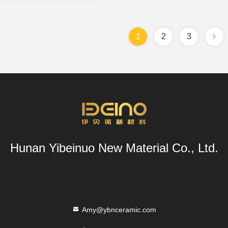
1
2
3
Hunan Yibeinuo New Material Co., Ltd.
Amy@ybnceramic.com