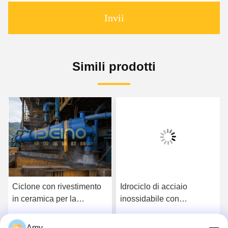
Invii
Simili prodotti
Ciclone con rivestimento
Idrociclo di acciaio
in ceramica per la
inossidabile con
separazione e la raccolta
rivestimento in ceramica
di polvere abrasiva
al 95% di allumina
Amy