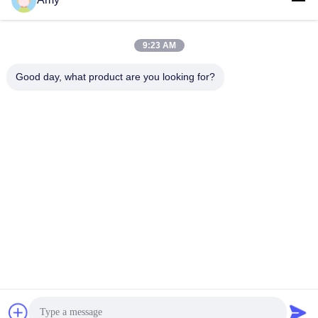
Parla Adesso.
Parla Adesso.
9:23 AM
Good day, what product are you looking for?
Hunan Yibeinuo New Material Co., Ltd.
Amy@ybnceramic.com
86-15074879989
n. 2, Qingyuan South Road, Langli Industrial Park, contea
di Changsha, provincia di Hunan
Buona qualità della Cina Tubo ceramico resistente all'uso
Fornitore. © di Copyright 2023-2026 Hunan Yibeinuo New
Material Co., Ltd. . Tutti i diritti riservati.