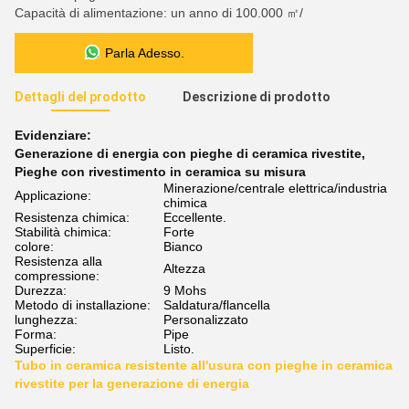
Capacità di alimentazione: un anno di 100.000 ㎡/
Parla Adesso.
Dettagli del prodotto
Descrizione di prodotto
Evidenziare:
Generazione di energia con pieghe di ceramica rivestite
,
Pieghe con rivestimento in ceramica su misura
Minerazione/centrale elettrica/industria
Applicazione:
chimica
Resistenza chimica:
Eccellente.
Stabilità chimica:
Forte
colore:
Bianco
Resistenza alla
Altezza
compressione:
Durezza:
9 Mohs
Metodo di installazione:
Saldatura/flancella
lunghezza:
Personalizzato
Forma:
Pipe
Superficie:
Listo.
Tubo in ceramica resistente all'usura con pieghe in ceramica
rivestite per la generazione di energia