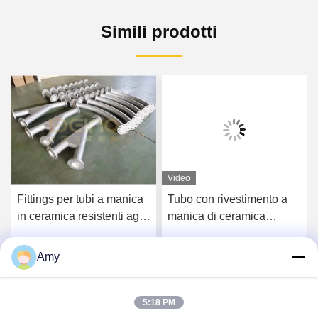
Simili prodotti
Video
Fittings per tubi a manica
Tubo con rivestimento a
in ceramica resistenti agli
manica di ceramica
urti Spessore 10 mm
industriale con
rivestimento in ceramica
Amy
Parla Adesso.
Parla Adesso.
di alluminio
5:18 PM