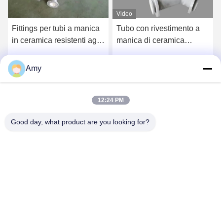
Video
Fittings per tubi a manica
Tubo con rivestimento a
in ceramica resistenti agli
manica di ceramica
urti Spessore 10 mm
industriale con
rivestimento in ceramica
Amy
Parla Adesso.
Parla Adesso.
di alluminio
12:24 PM
Good day, what product are you looking for?
Hunan Yibeinuo New Material Co., Ltd.
Amy@ybnceramic.com
86-15074879989
n. 2, Qingyuan South Road, Langli Industrial Park, contea
di Changsha, provincia di Hunan