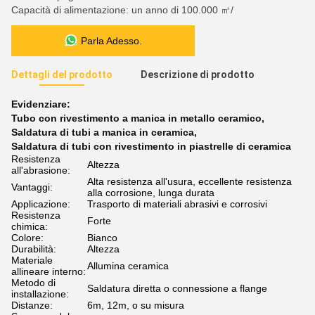
Capacità di alimentazione: un anno di 100.000 ㎡/
Parla Adesso.
Dettagli del prodotto
Descrizione di prodotto
Evidenziare:
Tubo con rivestimento a manica in metallo ceramico
,
Saldatura di tubi a manica in ceramica
,
Saldatura di tubi con rivestimento in piastrelle di ceramica
Resistenza
Altezza
all'abrasione:
Alta resistenza all'usura, eccellente resistenza
Vantaggi:
alla corrosione, lunga durata
Applicazione:
Trasporto di materiali abrasivi e corrosivi
Resistenza
Forte
chimica:
Colore:
Bianco
Durabilità:
Altezza
Materiale
Allumina ceramica
allineare interno:
Metodo di
Saldatura diretta o connessione a flange
installazione:
Distanze:
6m, 12m, o su misura