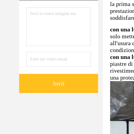
la prima s
prestazio
soddisfare
con una 
solo mette
all'usura
condizion
con una 
piastre di
rivestimen
una prote
Invii