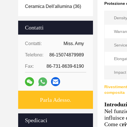
Protezione 
Ceramica Dell'allumina
(36)
Density
Contatti
Warran
Contatti:
Miss. Amy
Service
Telefono:
86-15074879989
Elongat
Fax:
86-731-8639-6190
Impact
Rivestiment
composita
Parla Adesso.
Introduz
Nel funzio
influisce 
Spedicaci
Come c
r