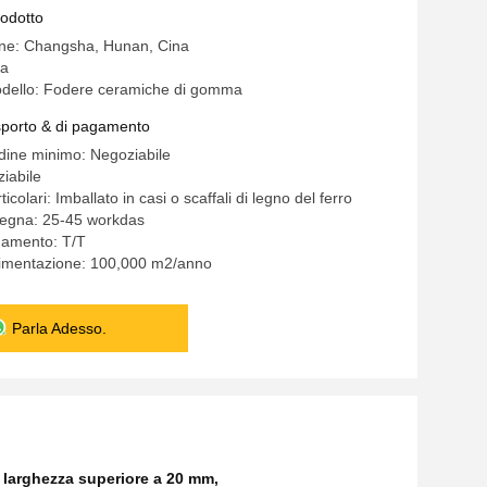
nti per usura in gomma ceramica
rodotto
a
ine: Changsha, Hunan, Cina
ra
dello: Fodere ceramiche di gomma
asporto & di pagamento
rdine minimo: Negoziabile
iabile
icolari: Imballato in casi o scaffali di legno del ferro
segna: 25-45 workdas
gamento: T/T
limentazione: 100,000 m2/anno
Parla Adesso.
i larghezza superiore a 20 mm
,