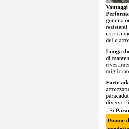
Vantaggi
Performa
gomma ord
resistenti
corrosione
delle attr
Lunga dur
di manten
rivestime
migliorar
Forte ada
attrezzatu
paracadut
diversi c
- Sì.
Para
P
nome d
prodott