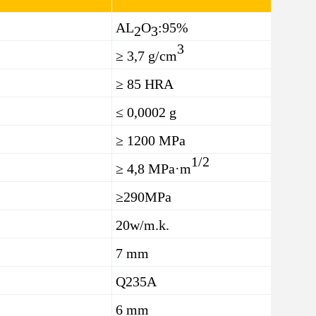
AL
O
:95%
2
3
3
≥ 3,7 g/cm
≥ 85 HRA
≤ 0,0002 g
≥ 1200 MPa
1/2
≥ 4,8 MPa·m
≥290MPa
20w/m.k.
7 mm
Q235A
6 mm