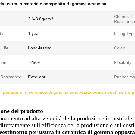
da usura in materiale composito di gomma ceramica
Chemical
:
3.6-3.8g/cm3
Resistance
ty:
1 year
Lining Typ
 Life:
Long-lasting
Color:
ion:
≥250%
Flexibility:
 Resistance:
Excellent
Rubber mat
i per usura in ceramica di gomma composita come rivestimento p
ione del prodotto
namento ad alta velocità della produzione industriale, l
direttamente sull'efficienza della produzione e sui costi
ivestimento per usura in ceramica di gomma opposta