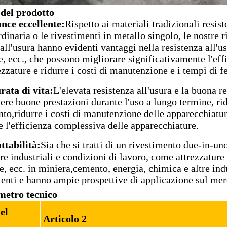
 del prodotto
nce eccellente:
Rispetto ai materiali tradizionali resist
inaria o le rivestimenti in metallo singolo, le nostre r
 all'usura hanno evidenti vantaggi nella resistenza all'us
, ecc., che possono migliorare significativamente l'effi
ezzature e ridurre i costi di manutenzione e i tempi di f
ata di vita:
L'elevata resistenza all'usura e la buona r
ere buone prestazioni durante l'uso a lungo termine, ri
nto,ridurre i costi di manutenzione delle apparecchiatur
e l'efficienza complessiva delle apparecchiature.
ttabilità:
Sia che si tratti di un rivestimento due-in-uno
re industriali e condizioni di lavoro, come attrezzature
e, ecc. in miniera,cemento, energia, chimica e altre ind
lienti e hanno ampie prospettive di applicazione sul mer
metro tecnico
el
Articolo 2
o