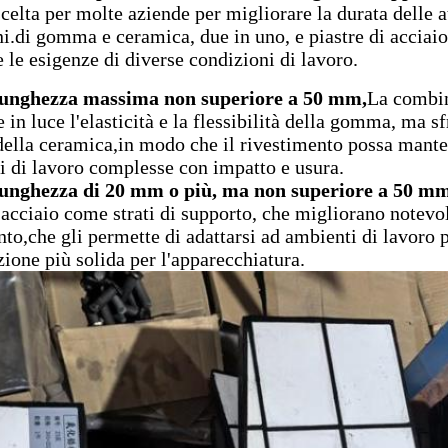
celta per molte aziende per migliorare la durata delle a
ni.di gomma e ceramica, due in uno, e piastre di acciai
 le esigenze di diverse condizioni di lavoro.
lunghezza massima non superiore a 50 mm,
La combin
 in luce l'elasticità e la flessibilità della gomma, ma s
 della ceramica,in modo che il rivestimento possa mant
i di lavoro complesse con impatto e usura.
lunghezza di 20 mm o più, ma non superiore a 50 m
 acciaio come strati di supporto, che migliorano notevol
to,che gli permette di adattarsi ad ambienti di lavoro pi
zione più solida per l'apparecchiatura.