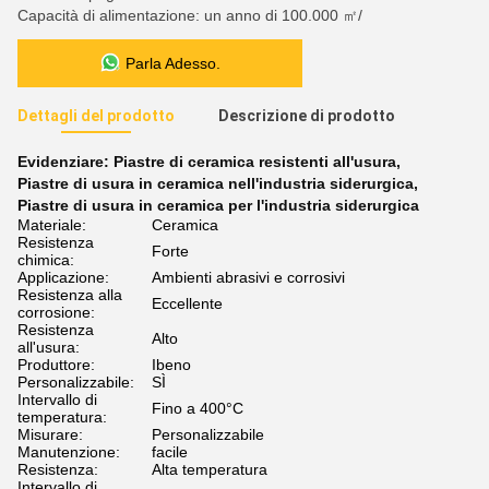
Capacità di alimentazione: un anno di 100.000 ㎡/
Parla Adesso.
Dettagli del prodotto
Descrizione di prodotto
Evidenziare:
Piastre di ceramica resistenti all'usura
,
Piastre di usura in ceramica nell'industria siderurgica
,
Piastre di usura in ceramica per l'industria siderurgica
Materiale:
Ceramica
Resistenza
Forte
chimica:
Applicazione:
Ambienti abrasivi e corrosivi
Resistenza alla
Eccellente
corrosione:
Resistenza
Alto
all'usura:
Produttore:
Ibeno
Personalizzabile:
SÌ
Intervallo di
Fino a 400°C
temperatura:
Misurare:
Personalizzabile
Manutenzione:
facile
Resistenza:
Alta temperatura
Intervallo di