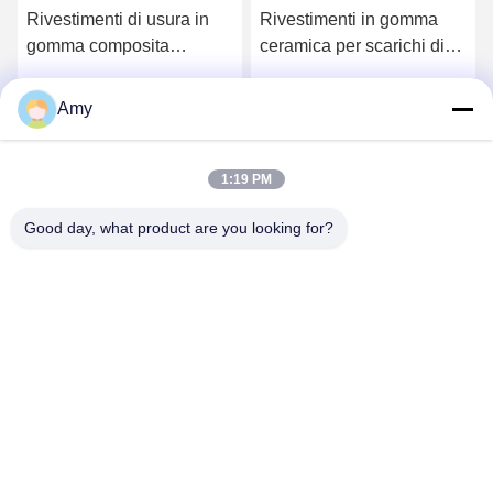
Rivestimenti di usura in
Rivestimenti in gomma
gomma composita
ceramica per scarichi di
ceramica per sistemi di
trasferimento minieri.
trattamento del carbone
Elacera.
Amy
Parla Adesso.
Parla Adesso.
nelle centrali elettriche
1:19 PM
Good day, what product are you looking for?
Hunan Yibeinuo New Material Co., Ltd.
Amy@ybnceramic.com
86-15074879989
n. 2, Qingyuan South Road, Langli Industrial Park, contea
di Changsha, provincia di Hunan