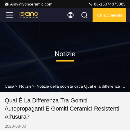
Amy@ybnceramic.com
86-15074879989
Chiacchierata
Notizie
Casa
>
Notizie
>
Notizie della società circa Qual è la differenza tra gomiti autopropaganti e gomiti ceramici resistenti all'usura?
Qual È La Differenza Tra Gomiti
Autopropaganti E Gomiti Ceramici Resistenti
All'usura?
2023-08-30