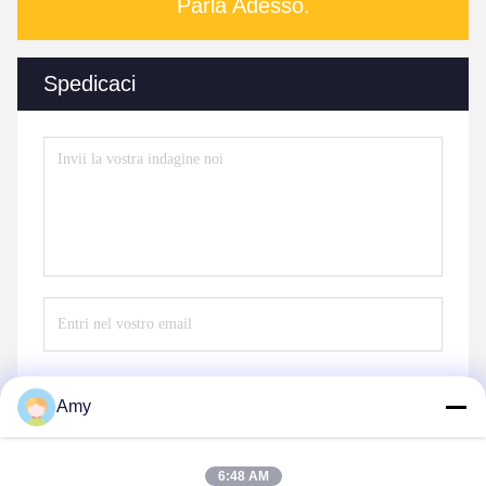
Parla Adesso.
Spedicaci
Amy
Invii
6:48 AM