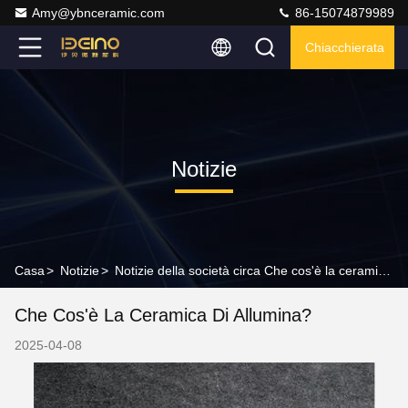
Amy@ybnceramic.com
86-15074879989
Chiacchierata
Notizie
Casa
>
Notizie
>
Notizie della società circa Che cos'è la ceramica di allumina?
Che Cos'è La Ceramica Di Allumina?
2025-04-08