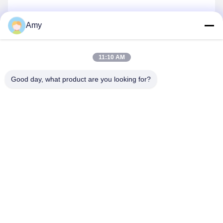
Amy
Invii
11:10 AM
Good day, what product are you looking for?
Hunan Yibeinuo New Material Co., Ltd.
Amy@ybnceramic.com
86-15074879989
n. 2, Qingyuan South Road, Langli Industrial Park, contea
di Changsha, provincia di Hunan