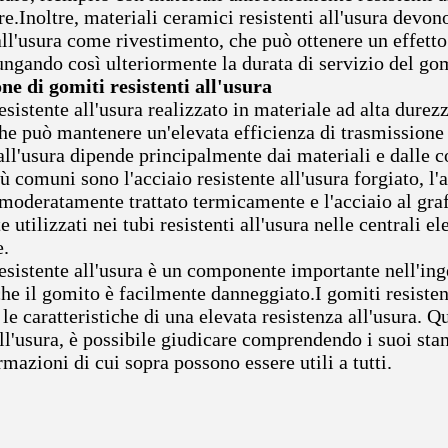
re.Inoltre, materiali ceramici resistenti all'usura devono
all'usura come rivestimento, che può ottenere un effetto
ungando così ulteriormente la durata di servizio del gom
ne di gomiti resistenti all'usura
esistente all'usura realizzato in materiale ad alta durezz
che può mantenere un'elevata efficienza di trasmissione 
all'usura dipende principalmente dai materiali e dalle c
iù comuni sono l'acciaio resistente all'usura forgiato, l
moderatamente trattato termicamente e l'acciaio al grafi
utilizzati nei tubi resistenti all'usura nelle centrali el
e.
esistente all'usura è un componente importante nell'inge
e il gomito è facilmente danneggiato.I gomiti resistenti
le caratteristiche di una elevata resistenza all'usura. 
all'usura, è possibile giudicare comprendendo i suoi sta
rmazioni di cui sopra possono essere utili a tutti.