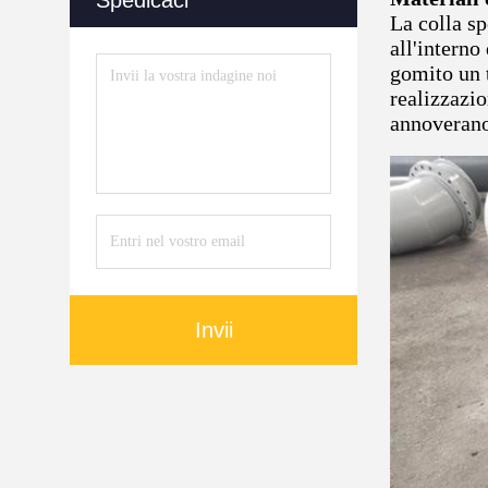
Spedicaci
La colla sp
all'interno
gomito un t
realizzazio
annoverano 
Invii