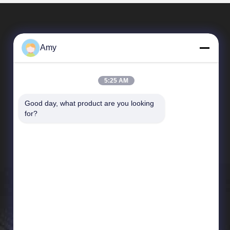
Amy
5:25 AM
Good day, what product are you looking 
Link Veloci
for?
Profilo aziendale
Giro della fabbrica
Controllo di qualità
Notizie
Mappa del sito