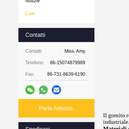
Notizie
Casi
Contatti
Contatti:
Miss. Amy
Telefono:
86-15074879989
Fax:
86-731-8639-6190
Parla Adesso.
Il gomito r
industriale
Materiali 