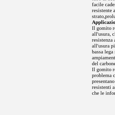
facile cade
resistente 
strato,prol
Applicazio
Il gomito r
all'usura, 
resistenza 
all'usura p
bassa lega 
ampiamente 
del carbon
Il gomito r
problema ch
presentano 
resistenti 
che le info