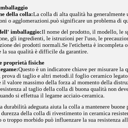
imballaggio
e della colla:
La colla di alta qualità ha generalmente
ioni o agglomerazioni.può significare un problema di qu
dell' imballaggio:
Il nome del prodotto, il modello, le s
ne, gli ingredienti, le istruzioni per l'uso, le precauzi
zione dei prodotti normali.Se l'etichetta è incompleta o
e la sua qualità è difficile da garantire.
e proprietà fisiche
 legame:
Questo è un indicatore chiave per misurare la qu
, prova di taglio e altri metodi.il foglio ceramico legato
e il valore massimo della forza al momento della distru
esistenza al taglio della colla di buona qualità non de
uando si effettua il legame acciaio-ceramica.
a durabilità adeguata aiuta la colla a mantenere buone p
a durezza della colla di rivestimento in ceramica resisten
 o troppo morbido può influenzare la sua resistenza all'u