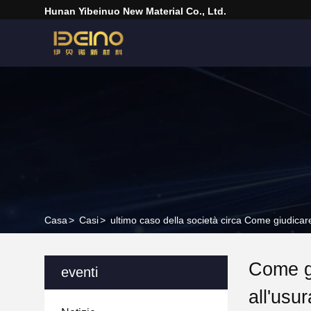
Hunan Yibeinuo New Material Co., Ltd.
Casa
>
Casi
>
ultimo caso della società circa Come giudicare 
Come gi
eventi
all'usu