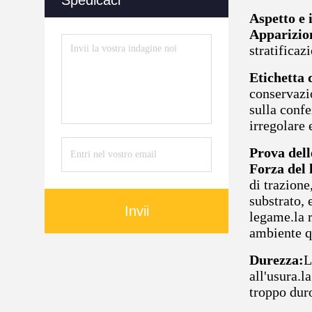
Spedicaci
Aspetto e 
Apparizion
stratificaz
Etichetta 
conservazio
sulla confe
irregolare 
Prova dell
Forza del
di trazione
substrato, 
Invii
legame.la r
ambiente q
Durezza:
L
all'usura.l
troppo duro