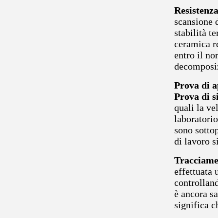
Resistenza
scansione d
stabilità t
ceramica re
entro il no
decomposiz
Prova di a
Prova di s
quali la ve
laboratorio
sono sotto
di lavoro s
Tracciamen
effettuata 
controlland
è ancora s
significa c