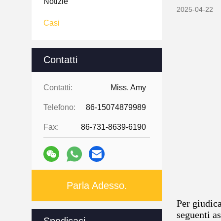
Notizie
2025-04-22
Casi
Contatti
Contatti:
Miss. Amy
Telefono:
86-15074879989
Fax:
86-731-8639-6190
Parla Adesso.
Per giudica
seguenti as