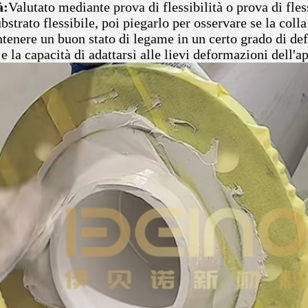
à:
Valutato mediante prova di flessibilità o prova di fless
ubstrato flessibile, poi piegarlo per osservare se la coll
tenere un buon stato di legame in un certo grado di de
à e la capacità di adattarsi alle lievi deformazioni dell