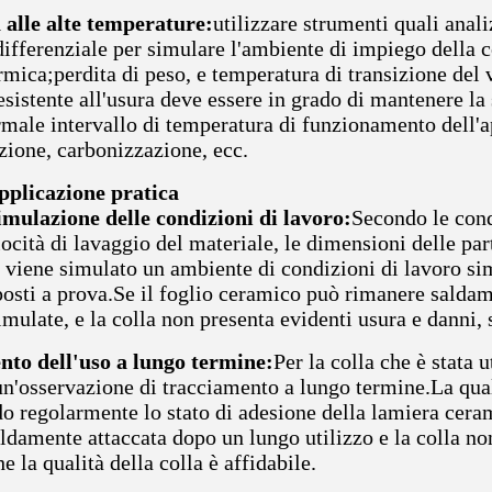
 alle alte temperature:
utilizzare strumenti quali anal
ifferenziale per simulare l'ambiente di impiego della c
ermica;perdita di peso, e temperatura di transizione del
sistente all'usura deve essere in grado di mantenere la 
rmale intervallo di temperatura di funzionamento dell'a
ione, carbonizzazione, ecc.
pplicazione pratica
imulazione delle condizioni di lavoro:
Secondo le cond
locità di lavaggio del materiale, le dimensioni delle part
 viene simulato un ambiente di condizioni di lavoro simi
posti a prova.Se il foglio ceramico può rimanere salda
imulate, e la colla non presenta evidenti usura e danni, 
to dell'uso a lungo termine:
Per la colla che è stata 
un'osservazione di tracciamento a lungo termine.La qua
o regolarmente lo stato di adesione della lamiera ceram
aldamente attaccata dopo un lungo utilizzo e la colla n
he la qualità della colla è affidabile.